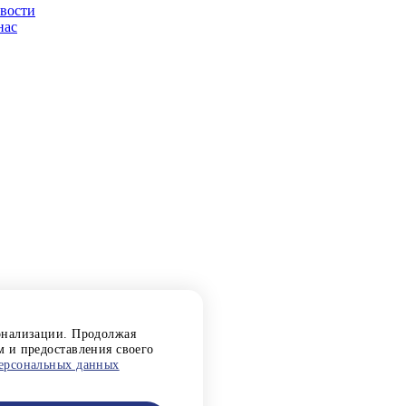
вости
нас
сонализации. Продолжая
м и предоставления своего
ерсональных данных