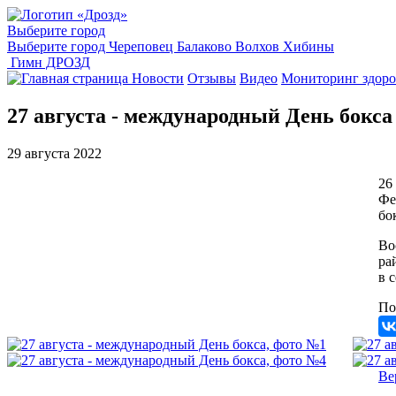
Выберите город
Выберите город
Череповец
Балаково
Волхов
Хибины
Гимн ДРОЗД
Новости
Отзывы
Видео
Мониторинг здоро
27 августа - международный День бокса
29 августа 2022
26
Фе
бо
Во
ра
в 
По
Ве