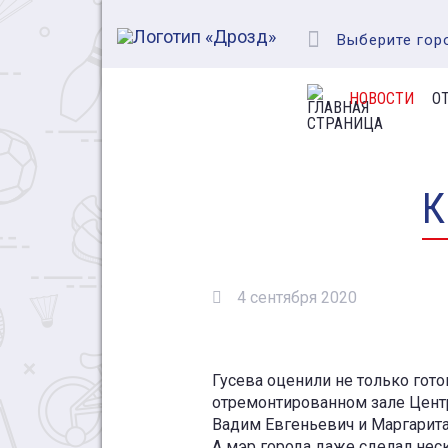
Выберите гор
НОВОСТИ
О
К
4 сентября 2020
Гусева оценили не только гот
отремонтированном зале Цент
Вадим Евгеньевич и Маргарита
А мэр города даже сделал нес