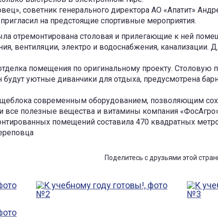
ец», советник генерального директора АО «Апатит» Андре
 пригласил на предстоящие спортивные мероприятия.
ыла отремонтирована столовая и прилегающие к ней помещ
ия, вентиляции, электро и водоснабжения, канализации. Д
тделка помещения по оригинальному проекту. Столовую п
н будут уютные диванчики для отдыха, предусмотрена барна
пищеблока современным оборудованием, позволяющим сох
 и все полезные вещества и витамины компания «ФосАгро
нтированных помещений составила 470 квадратных метров.
ереповца
Поделитесь с друзьями этой стран