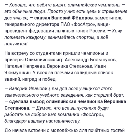
— Хорошо, что ребята видят: олимпийские чемпионы —
это обычные люди. Просто у них есть цель и стремление
достичь её,
—
сказал Валерий Фёдоров
, заместитель
генерального директора ПАО «ФосАгро», вице-
президент федерации лыжных гонок России.
— Хочу
пожелать каждому: занимайтесь спортом, и всё
получится!
На встречу со студентами пришли чемпионы и
призёры Олимпийских игр Александр Большунов,
Наталья Непряева, Вероника Степанова, Иван
Якимушкин. У всех за плечами солидный список
званий, наград и побед.
— Валерий Иванович, вы для всех учащихся этого
замечательного учебного заведения, как старший брат
,
—
сделала вывод олимпийская чемпионка Вероника
Степанова.
— Думаю, что все выпускники будут
работать на доброе имя компании «ФосАгро»,
благодаря вашему наставничеству.
До начала встречи с молодёжью для почётных гостей