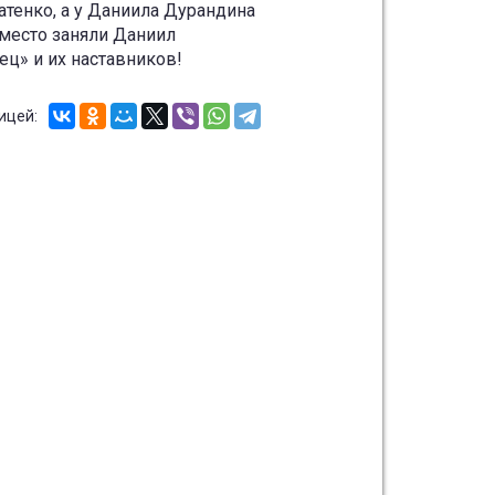
атенко, а у Даниила Дурандина
место заняли Даниил
ц» и их наставников!
ицей: