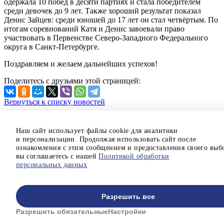
одержала 10 побед в десяти партиях и стала победителем
среди девочек до 9 лет. Также хороший результат показал
Денис Зайцев: среди юношей до 17 лет он стал четвёртым. По
итогам соревнований Катя и Денис завоевали право
участвовать в Первенстве Северо-Западного Федерального
округа в Санкт-Петербурге.
Поздравляем и желаем дальнейших успехов!
Поделитесь с друзьями этой страницей:
Вернуться к списку новостей
Новости
О нас
Наш сайт использует файлы cookie для аналитики
Отзывы
и персонализации. Продолжая использовать сайт после
Мониторинг здоровья
ознакомления с этим сообщением и предоставления своего выб
Контакты
вы соглашаетесь с нашей
Политикой обработки
персональных данных
© Автономная некоммерческая организация «ДРОЗД»
Политика конфиденциальности
Разрешить все
Настройки cookie
Разрешить обязательные
Настройки